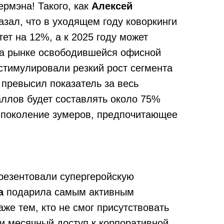
ермэна! Такого, как
Алексей
азал, что в уходящем году коворкинги
ет на 12%, а к 2025 году может
 на рынке освободившейся офисной
стимулировали резкий рост сегмента
 превысил показатель за весь
аллов будет составлять около 75%
ь поколение зумеров, предпочитающее
езентовали супергеройскую
а
подарила самым активным
аже тем, кто не смог присутствовать
 и месячный доступ к корпоративной