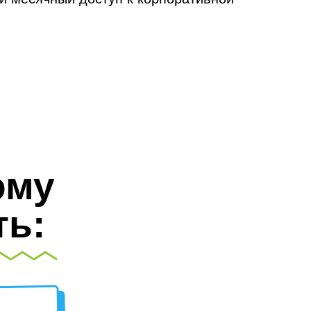
ому
ть: