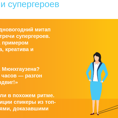
и супергероев
едновогодний митап
тречи супергероев.
а примером
, креатива и
а Мюнхгаузена?
7 часов — разгон
одвиг!»
или в похожем ритме.
диции спикеры из топ-
ями, доказавшими