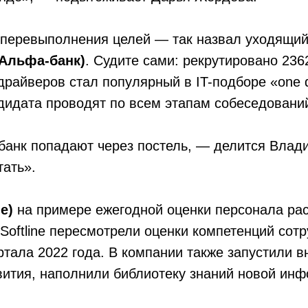
 перевыполнения целей — так назвал уходящий
Альфа-банк)
. Судите сами: рекрутировано 2362 
райверов стал популярный в IT-подборе «one da
ндидата проводят по всем этапам собеседований 
 банк попадают через постель, — делится Вла
тать».
e)
на примере ежегодной оценки персонала расс
Softline пересмотрели оценки компетенций сот
артала 2022 года. В компании также запустили
вития, наполнили библиотеку знаний новой ин