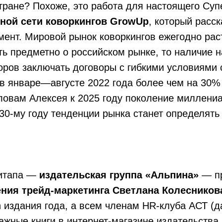
тране? Похоже, это работа для настоящего Суп
ной сети коворкингов GrowUp
, который расск
ент. Мировой рынок коворкингов ежегодно раст
ить предметно о российском рынке, то наличие
ров заключать договоры с гибкими условиями 
 в январе—августе 2022 года более чем на 30%
ловам Алексея к 2025 году поколение миллени
030-му году тенденции рынка станет определят
.
митапа —
издательская группа «Альпина»
— пр
ния трейд-маркетинга Светлана Колесников
n издания года, а всем членам HR-клуба АСТ (д
ажные книги в интернет-магазине издательства