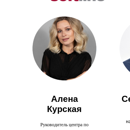
Алена
С
Курская
н
Руководитель центра по