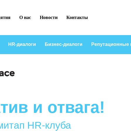
ятия
О нас
Новости
Контакты
HR-диалоги
Бизнес-диалоги
Репутационные 
тив и отвага!
митап HR-клуба