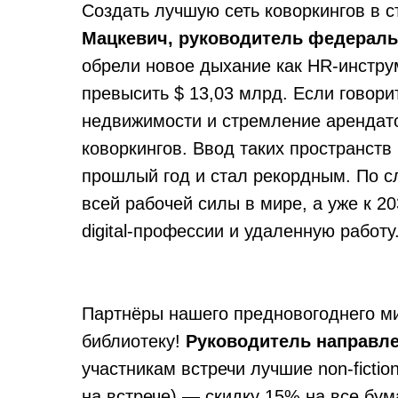
Создать лучшую сеть коворкингов в с
Мацкевич, руководитель федераль
обрели новое дыхание как HR-инструм
превысить $ 13,03 млрд. Если говор
недвижимости и стремление арендато
коворкингов. Ввод таких пространств
прошлый год и стал рекордным. По с
всей рабочей силы в мире, а уже к 2
digital-профессии и удаленную работу
Партнёры нашего предновогоднего 
библиотеку!
Руководитель направле
участникам встречи лучшие non-fictio
на встрече) — скидку 15% на все бум