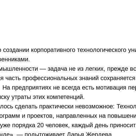
о создании корпоративного технологического ун
венниками.
ышленности — задача не из легких, прежде все
ая часть профессиональных знаний сохраняется
. На предприятиях не всегда есть мотивация п
иску утраты этих компетенций.
лось сделать практически невозможное: Технол
рограмм и проектов, направленных на повышен
уже порядка 20 человек, каждый день приносит
ленде», — подытоживает Дарья Жердева.