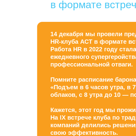
в формате встреч
14 декабря мы провели пр
HR-клуба АСТ в формате вс
Работа HR в 2022 году стал
ежедневного супергеройства
профессиональной отваги.
Помните расписание барон
«Подъем в 6 часов утра, в 
облаков, с 8 утра до 10 — п
Кажется, этот год мы прож
На IX встрече клуба по тра
компаний делились решени
свою эффективность.