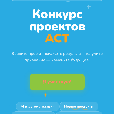
+
+
Конкурс
проектов
АСТ
Заявите проект, покажите результат, получите
признание — измените будущее!
ЗАЧЕМ ЭТО НУЖНО
Я участвую!
Крупные компании теряют до 40%
+
инновационного потенциала, потому что идеи
сотрудников не имеют пути наверх. Мы
создаём этот путь — прозрачный, быстрый и
AI и автоматизация
Новые продукты
честный.