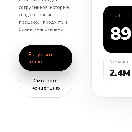
пространство для
сотрудников, которые
создают новые
ПОТЕН
процессы, продукты и
8
бизнес-направления.
Запустить
идею
Экономия
2.4M
Смотреть
концепцию