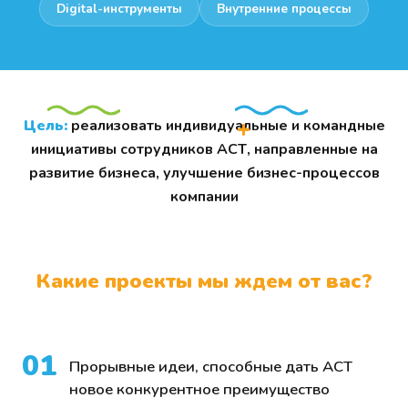
Digital-инструменты
Внутренние процессы
300+
12
×3
участников в
идей
рост заявок
+
прошлом
запущено в
год к году
Цель:
реализовать индивидуальные и командные
году
production
инициативы сотрудников АСТ, направленные на
развитие бизнеса, улучшение бизнес-процессов
компании
Какие проекты мы ждем от вас?
AI и автоматизация
Новые продукты
Digital-инструменты
Будущие сервисы
01
Прорывные идеи, способные дать АСТ
Внутренние процессы
новое конкурентное преимущество