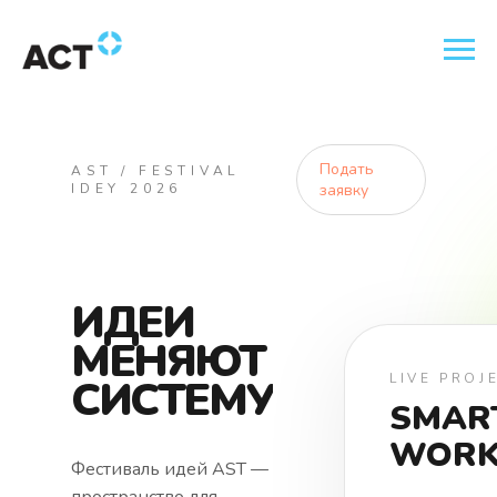
Подать
AST / FESTIVAL
IDEY 2026
заявку
ИДЕИ
МЕНЯЮТ
LIVE PROJ
СИСТЕМУ
SMAR
WORK
Фестиваль идей AST —