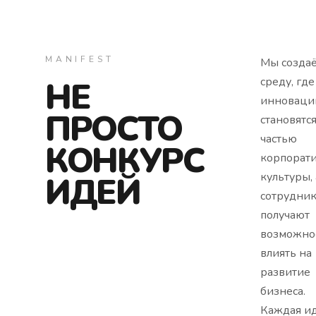
MANIFEST
Мы созда
НЕ
среду, где
инноваци
ПРОСТО
становятс
частью
КОНКУРС
корпорат
ИДЕЙ
культуры, 
сотрудни
получают
возможно
влиять на
развитие
бизнеса.
Каждая и