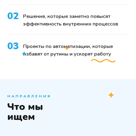
КАК РАБОТАЕТ ОТБОР
02
Решения, которые заметно повысят
Эксперты из разных подразделений оценивают
эффективность внутренних процессов
идеи по трём критериям: impact для бизнеса,
реализуемость в горизонте 6 месяцев и
масштабируемость. Финалисты выходят на Pitch
03
+
Проекты по автоматизации, которые
Day перед топ-менеджментом.
+
избавят от рутины и ускорят работу
+
НАПРАВЛЕНИЯ
Что мы
ищем