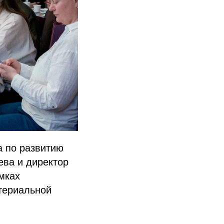
а по развитию
ева и директор
мках
териальной