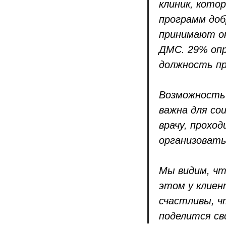
клиник, кото
программ доб
принимают ок
ДМС. 29% опр
должность пр
Возможность
важна для со
врачу, прохо
организовать
Мы видим, чт
этом у клиен
счастливы, ч
поделится св