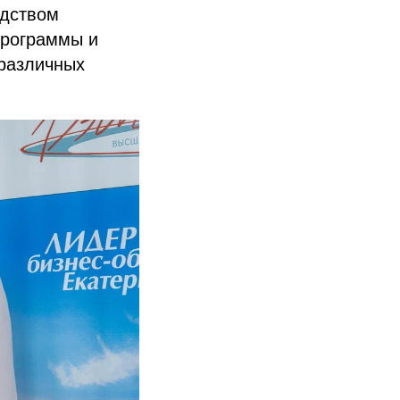
одством
программы и
 различных