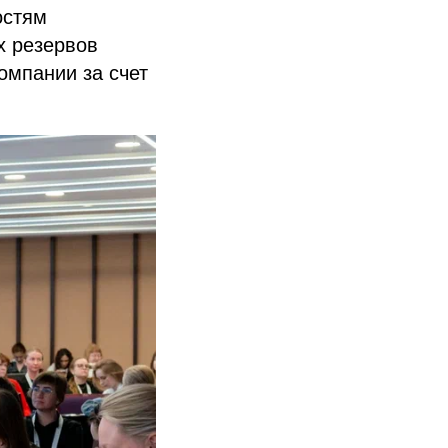
остям
х резервов
омпании за счет