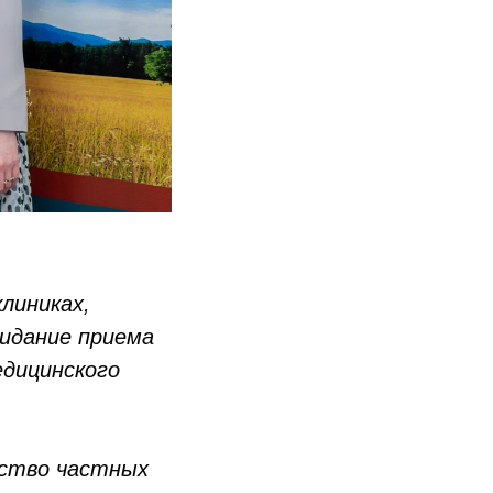
линиках,
жидание приема
дицинского
ество частных