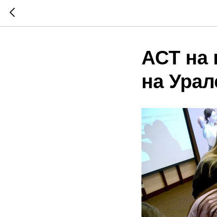
АСТ на
на Урал