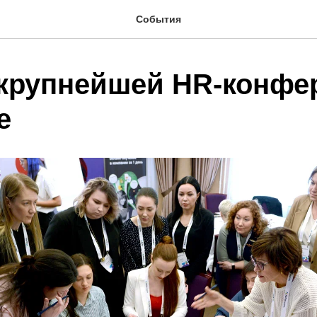
События
 крупнейшей HR-конфе
е